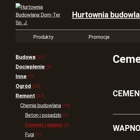
Hurtownia budowl
Produkty
Promocje
Ceme
Budowa
(31)
Docieplenie
(9)
Inne
(1)
Ogród
(24)
CEMEN
Remont
(37)
Chemia budowlana
(19)
Beton i posadzki
(1)
Cement i wapno
(2)
WAPNO
Fugi
(1)