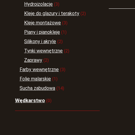
Hydroizolacje
(3)
Kleje do glazury i terakoty
(2)
Kleje montażowe
(3)
Piany i pianokleje
(1)
Silikony i akryle
(2)
Tynki wewnętrzne
(2)
Zaprawy
(2)
Farby wewnętrzne
(3)
Folie malarskie
(1)
Sucha zabudowa
(14)
Wędkarstwo
(0)